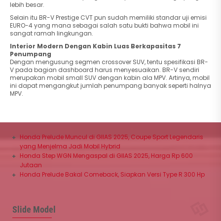
lebih besar.
Selain itu BR-V Prestige CVT pun sudah memiliki standar uji emisi
EURO-4 yang mana sebagai salah satu bukti bahwa mobil ini
sangat ramah lingkungan.
Interior Modern Dengan Kabin Luas Berkapasitas 7
Penumpang
Dengan mengusung segmen crossover SUV, tentu spesifikasi BR-
V pada bagian dashboard harus menyesuaikan. BR-V sendiri
merupakan mobil small SUV dengan kabin ala MPV. Artinya, mobil
ini dapat mengangkut jumlah penumpang banyak seperti halnya
MPV.
Honda Prelude Muncul di GIIAS 2025, Coupe Sport Legendaris
yang Menjelma Jadi Mobil Hybrid
Honda Step WGN Mengaspal di GIIAS 2025, Harga Rp 600
Jutaan
Honda Prelude Bakal Comeback, Siapkan Versi Type R 300 Hp
Slide Model