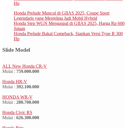
Hp
Honda Prelude Muncul di GIIAS 2025, Coupe Sport
Legendaris yang Menjelma Jadi Mobil Hybrid
Honda Step WGN Mengaspal di GIIAS 2025, Harga Rp 600
Jutaan
Honda Prelude Bakal Comeback, Siapkan Versi Type R 300
Hp
Slide Model
ALL New Honda CR-V
Mulai :
759.000.000
Honda HR-V
Mulai :
392.100.000
HONDA WR-V
Mulai :
280.700.000
Honda Civic RS
Mulai :
626.300.000
Honda Brio