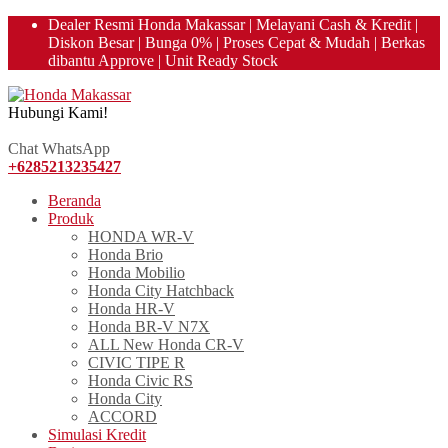
Dealer Resmi Honda Makassar | Melayani Cash & Kredit |
Diskon Besar | Bunga 0% | Proses Cepat & Mudah | Berkas
dibantu Approve | Unit Ready Stock
Hubungi Kami!
085213235427
Chat WhatsApp
+6285213235427
Beranda
Produk
HONDA WR-V
Honda Brio
Honda Mobilio
Honda City Hatchback
Honda HR-V
Honda BR-V N7X
ALL New Honda CR-V
CIVIC TIPE R
Honda Civic RS
Honda City
ACCORD
Simulasi Kredit